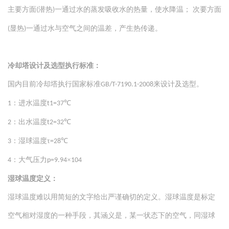
×0.8（m3/h） 冷却水量=主机蒸发器热负荷（kcal/h）
主要方面
潜热
一通过水的蒸发吸收水的热量，使水降温； 次要方面
(
)
×1.5×1.25/5000（m3/h） 冷却水量=主机蒸发器热负荷（m3/h）
显热
一通过水与空气之间的温差，产生热传递。
(
)
×1.2×1.25（m3/h） 冷却水量=主机蒸发器热负荷（冷吨）
×1.2×1.25×3024/5000（m3/h） 注：以上：1.2为选型余量 1.25为
冷却塔设计及选型执行标准：
冷凝器负荷系数。 举例：溴化锂主机每100万大卡的制冷量在： 工
况①：37.5/32/28，（冷却水流量：300~330m3/h）配350-400的塔;
国内目前冷却塔执行国家标准
来设计及选型。
GB/T-7190.1-2008
工况②：37/30/28，（冷却水流量：248m3/h）配450的塔。
：进水温度
℃
1
t1=37
：出水温度
℃
2
t2=32
：湿球温度τ
℃
3
=28
：大气压力
×
4
p=9.94
104
湿球温度定义：
湿球温度难以用简短的文字给出严谨确切的定义。湿球温度是标定
空气相对湿度的一种手段，其涵义是，某一状态下的空气，同湿球