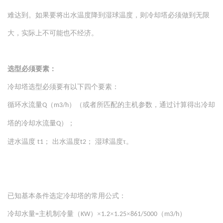
难达到。如果要将出水温度降到湿球温度，则冷却塔必须做到无限
大，实际上不可能也不经济。
选型必须要素：
冷却塔选型必须要有以下四个要素：
循环水流量
（
）（或者所匹配的主机参数，通过计算得出冷却
Q
m3/h
塔的冷却水流量
）；
Q
进水温度
； 出水温度
； 湿球温度τ。
t1
t2
已知基本条件选定冷却塔的常用公式：
冷却水量
主机制冷量（
）×
×
×
（
）
=
KW
1.2
1.25
861/5000
m3/h