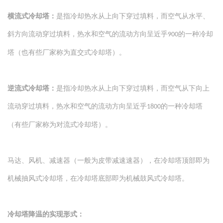
面解释）代表在某一地点某一时间，水通过蒸发所能达到的***低温
横流式冷却塔：
是指冷却热水从上向下穿过填料，而空气从水平、
度。即水在冷却塔中可能被冷却到的***低温度，即冷却塔出水温度的
***低极限值。 由湿球温度计所测量的温度，湿球温度对冷却塔出水
斜方向流动穿过填料，热水和空气的流动方向呈近乎
的一种冷却
900
温度的影响非常大。 通常天气预报的温度是指干球温度，湿球温度永
塔（也有些厂家称为直交式冷却塔）。
远低于干球温度。 冷却塔可将水冷却的***低温度幅度： 冷却塔出
水温度实际上不能等于或低于湿球温度，一般情况下出水温度t2高需
逆流式冷却塔：
是指冷却热水从上向下穿过填料，而空气从下向上
于湿球温度3℃以上，即逼近度t2-τ≥3℃。逼近度越小越难达到。如果
流动穿过填料，热水和空气的流动方向呈近乎
的一种冷却塔
1800
要将出水温度降到湿球温度，则冷却塔必须做到无限大，实际上不可
能也不经济。 选型必须要素： 冷却塔选型必须要有以下四个要素：
（有些厂家称为对流式冷却塔）。
循环水流量Q（m3/h）（或者所匹配的主机参数，通过计算得出冷却
塔的冷却水流量Q）； 进水温度 t1； 出水温度t2； 湿球温度τ。 已
马达、风机、减速器（一般为皮带减速速器），在冷却塔顶部即为
知基本条件选定冷却塔的常用公式： 冷却水量=主机制冷量（KW）
机械抽风式冷却塔，在冷却塔底部即为机械鼓风式冷却塔。
×1.2×1.25×861/5000（m3/h） 冷却水量=主机冷凝器热负荷
（kcal/h）×1.2/5000（m3/h） 冷却水量=主机冷凝器热负荷
（m3/h）×1.2（m3/h） 冷却水量=主机制冷量（冷吨）
冷却塔降温的实现形式：