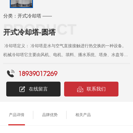
分类：开式冷却塔 ——
开式冷却塔-圆塔
冷却塔定义： 冷却塔是水与空气直接接触进行热交换的一种设备。
机械冷却塔它主要由风机、电机、填料、播水系统、塔身、水盘等组
成。主要由在风机作用下的温度比较低的空气与填料中的水进行热交
18939017269
换从而达到降低水温的目的。水塔的构造及设计工况在每个厂家产品
说明书上均有注明，而我们现在冷却塔循环流量采用的水吨为单位是
在线留言
联系我们
国际上比较常用的单位，且冷却塔在选型上应留有20％左右的余量。
冷却塔形式区分： 我们通常所说的冷却塔是指开放式冷却塔：是在
塔内通过布水系统将热水喷洒成水滴或水膜状，水从上向下流动，空
产品详情
品牌优势
相关产品
气由下向上或水平方向流动，利用水的蒸发及冷空气和热水的热传递
带走水中热量的设备。 横流式冷却塔：是指冷却热水从上向下穿过