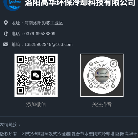
冷却塔在选型上应留有20％左右的余量。冷却塔形式区
分： 我们通常所说的冷却塔是指开放式冷却塔：是在塔内通过
布水系统将热水喷洒成水滴或水膜状，水从上向下流动，空气
地址：河南洛阳彭婆工业区
由下向上或水平方向流动，利用水的蒸发及冷空气和热水的热
电话：0379-69588809
传递带走水中热量的设备。 横流式冷却塔：是指冷却热水从上
邮箱：13525902945@163.com
向下穿过填料，而空气从水平、斜方向流动穿过填料，热水和
空气的流动方向呈近乎900的一种冷却塔（也有些厂家称为直
交式冷却塔）。 逆流式冷却塔：是指冷却热水从上向下穿过填
料，而空气从下向上 流动穿过填料，热水和空气的流动方向呈
近乎1800的一种冷却塔（有些厂家称为对流式冷却塔）。 马
达、风机、减速器（一般为皮带减速速器），在冷却塔顶部即
添加微信
关注抖音
为机械抽风式冷却塔，在冷却塔底部即为机械鼓风式冷却
塔。 冷却塔降温的实现形式： 主要方面(潜热)一通过水的蒸发
吸收水的热量，使水降温； 次要方面(显热)一通过水与空气之
友情链接：
间的温差，产生热传递。 冷却塔设计及选型执行标准： 国内
版权所有 闭式冷却塔|蒸发式冷凝器|复合节水型闭式冷却塔|洛阳高华环