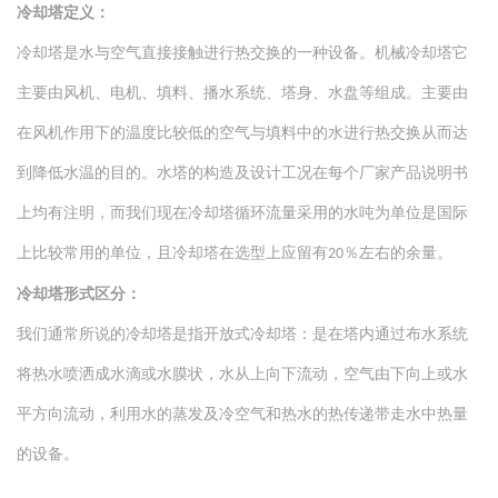
填料，而空气从水平、斜方向流动穿过填料，热水和空气的流动方向
冷却塔定义：
呈近乎900的一种冷却塔（也有些厂家称为直交式冷却塔）。 逆流
冷
却塔是水与空气直接接触进行热交换的一种设备。机械冷却塔它
式冷却塔：是指冷却热水从上向下穿过填料，而空气从下向上流动穿
主要由风机、电机、填料、播水系统、塔身、水盘等组成。主要由
过填料，热水和空气的流动方向呈近乎1800的一种冷却塔（有些厂家
在风机作用下的温度比较低的空气与填料中的水进行热交换从而达
称为对流式冷却塔）。 马达、风机、减速器（一般为皮带减速速
到降低水温的目的。水塔的构造及设计工况在每个厂家产品说明书
器），在冷却塔顶部即为机械抽风式冷却塔，在冷却塔底部即为机械
鼓风式冷却塔。 冷却塔降温的实现形式： 主要方面(潜热)一通过水
上均有注明，而我们现在冷却塔循环流量采用的水吨为单位是国际
的蒸发吸收水的热量，使水降温； 次要方面(显热)一通过水与空气之
上比较常用的单位，且冷却塔在选型上应留有
％左右的余量。
20
间的温差，产生热传递。 冷却塔设计及选型执行标准： 国内目前冷
冷却塔形式区分：
却塔执行国家标准GB/T-7190.1-2008来设计及选型。 1：进水温度
我们通常所说的冷却塔是指开放式冷却塔：是在塔内通过布水系统
t1=37℃ 2：出水温度t2=32℃ 3：湿球温度τ=28℃ 4：大
气压力p=9.94×104 湿球温度定义： 湿球温度难以用简短的文字给出
将热水喷洒成水滴或水膜状，水从上向下流动，空气由下向上或水
严谨确切的定义。湿球温度是标定空气相对湿度的一种手段，其涵义
平方向流动，利用水的蒸发及冷空气和热水的热传递带走水中热量
是，某一状态下的空气，同湿球温度表的湿润温包接触，发生绝热热
的设备。
湿交换，使其达到饱和状态时的温度。（以下为湿球温度在冷却塔方